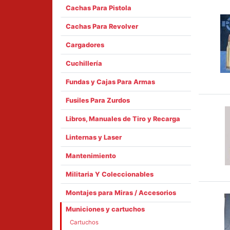
Cachas Para Pistola
Cachas Para Revolver
Cargadores
Cuchillería
Fundas y Cajas Para Armas
Fusiles Para Zurdos
Libros, Manuales de Tiro y Recarga
Linternas y Laser
Mantenimiento
Militaria Y Coleccionables
Montajes para Miras / Accesorios
Municiones y cartuchos
Cartuchos