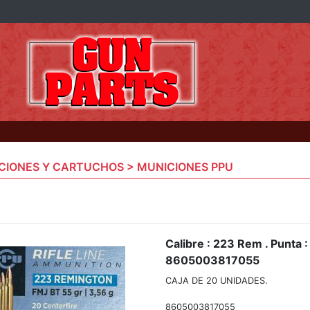
CIONES Y CARTUCHOS > MUNICIONES PPU
Calibre : 223 Rem . Punta :
8605003817055
CAJA DE 20 UNIDADES.
8605003817055