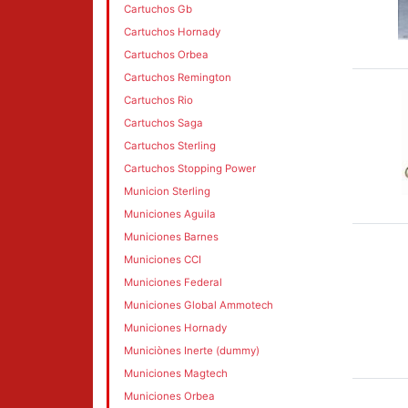
Cartuchos Gb
Cartuchos Hornady
Cartuchos Orbea
Cartuchos Remington
Cartuchos Rio
Cartuchos Saga
Cartuchos Sterling
Cartuchos Stopping Power
Municion Sterling
Municiones Aguila
Municiones Barnes
Municiones CCI
Municiones Federal
Municiones Global Ammotech
Municiones Hornady
Municiònes Inerte (dummy)
Municiones Magtech
Municiones Orbea