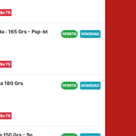
$s 75
ta : 165 Grs - Psp-bt
OFERTA
NOVEDAD
$s 75
ta 180 Grs
OFERTA
NOVEDAD
$s 75
a 150 Grs - Sp