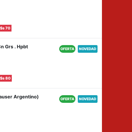
$s 70
n Grs . Hpbt
OFERTA
NOVEDAD
$s 80
Mauser Argentino)
OFERTA
NOVEDAD