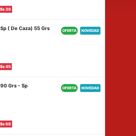
$s 38
: Sp ( De Caza) 55 Grs
OFERTA
NOVEDAD
$s 45
 90 Grs - Sp
OFERTA
NOVEDAD
$s 68