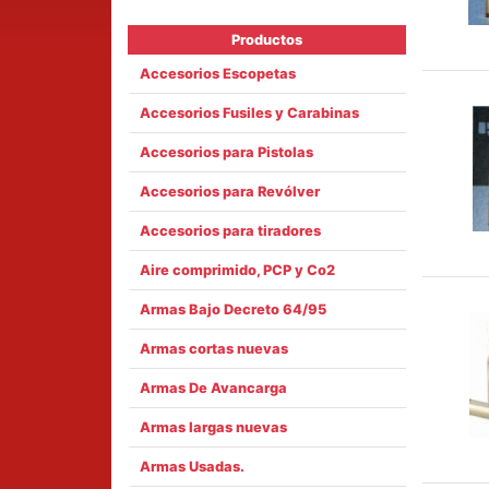
Productos
Accesorios Escopetas
Accesorios Fusiles y Carabinas
Accesorios para Pistolas
Accesorios para Revólver
Accesorios para tiradores
Aire comprimido, PCP y Co2
Armas Bajo Decreto 64/95
Armas cortas nuevas
Armas De Avancarga
Armas largas nuevas
Armas Usadas.