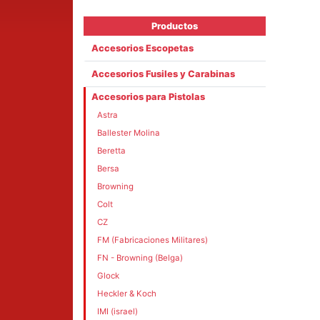
Productos
Accesorios Escopetas
Accesorios Fusiles y Carabinas
Accesorios para Pistolas
Astra
Ballester Molina
Beretta
Bersa
Browning
Colt
CZ
FM (Fabricaciones Militares)
FN - Browning (Belga)
Glock
Heckler & Koch
IMI (israel)