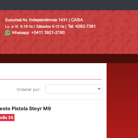
Ordenar por:
sto Pistola Steyr M9
u$s 35