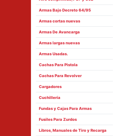
Armas Bajo Decreto 64/95
Armas cortas nuevas
Armas De Avancarga
Armas largas nuevas
Armas Usadas.
Cachas Para Pistola
Cachas Para Revolver
Cargadores
Cuchillería
Fundas y Cajas Para Armas
Fusiles Para Zurdos
Libros, Manuales de Tiro y Recarga