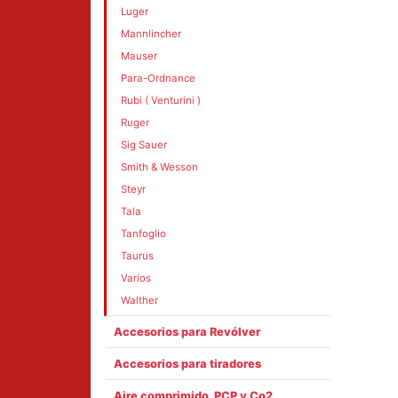
Luger
Mannlincher
Mauser
Para-Ordnance
Rubi ( Venturini )
Ruger
Sig Sauer
Smith & Wesson
Steyr
Tala
Tanfoglio
Taurus
Varios
Walther
Accesorios para Revólver
Accesorios para tiradores
Aire comprimido, PCP y Co2