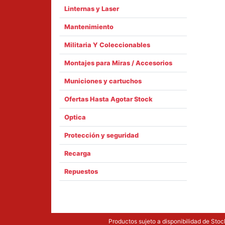
Linternas y Laser
Mantenimiento
Militaria Y Coleccionables
Montajes para Miras / Accesorios
Municiones y cartuchos
Ofertas Hasta Agotar Stock
Optica
Protección y seguridad
Recarga
Repuestos
Productos sujeto a disponibilidad de Stock