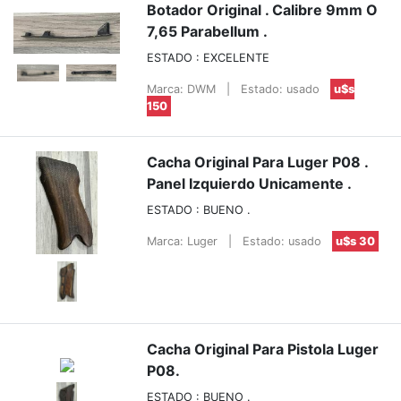
Botador Original . Calibre 9mm O
7,65 Parabellum .
ESTADO : EXCELENTE
Marca: DWM
|
Estado: usado
u$s
150
Cacha Original Para Luger P08 .
Panel Izquierdo Unicamente .
ESTADO : BUENO .
Marca: Luger
|
Estado: usado
u$s 30
Cacha Original Para Pistola Luger
P08.
ESTADO : BUENO .