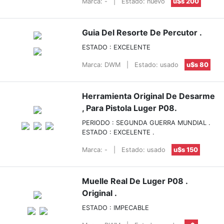
Marca: -
|
Estado: nuevo
u$s 200
Guia Del Resorte De Percutor .
ESTADO : EXCELENTE
Marca: DWM
|
Estado: usado
u$s 80
Herramienta Original De Desarme
, Para Pistola Luger P08.
PERIODO : SEGUNDA GUERRA MUNDIAL .
ESTADO : EXCELENTE .
Marca: -
|
Estado: usado
u$s 150
Muelle Real De Luger P08 .
Original .
ESTADO : IMPECABLE