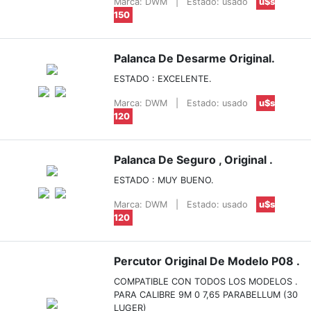
Marca: DWM
|
Estado: usado
u$s
150
Palanca De Desarme Original.
ESTADO : EXCELENTE.
Marca: DWM
|
Estado: usado
u$s
120
Palanca De Seguro , Original .
ESTADO : MUY BUENO.
Marca: DWM
|
Estado: usado
u$s
120
Percutor Original De Modelo P08 .
COMPATIBLE CON TODOS LOS MODELOS .
PARA CALIBRE 9M 0 7,65 PARABELLUM (30
LUGER)