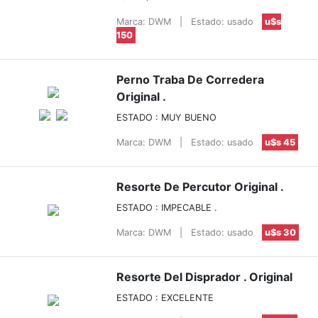
Marca: DWM
|
Estado: usado
u$s
150
Perno Traba De Corredera
Original .
ESTADO : MUY BUENO
Marca: DWM
|
Estado: usado
u$s 45
Resorte De Percutor Original .
ESTADO : IMPECABLE .
Marca: DWM
|
Estado: usado
u$s 30
Resorte Del Disprador . Original
ESTADO : EXCELENTE