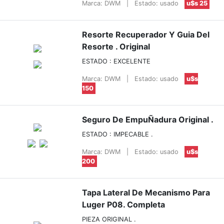
Marca: DWM
|
Estado: usado
u$s 25
Resorte Recuperador Y Guia Del
Resorte . Original
ESTADO : EXCELENTE
Marca: DWM
|
Estado: usado
u$s
150
Seguro De EmpuÑadura Original .
ESTADO : IMPECABLE .
Marca: DWM
|
Estado: usado
u$s
200
Tapa Lateral De Mecanismo Para
Luger P08. Completa
PIEZA ORIGINAL .