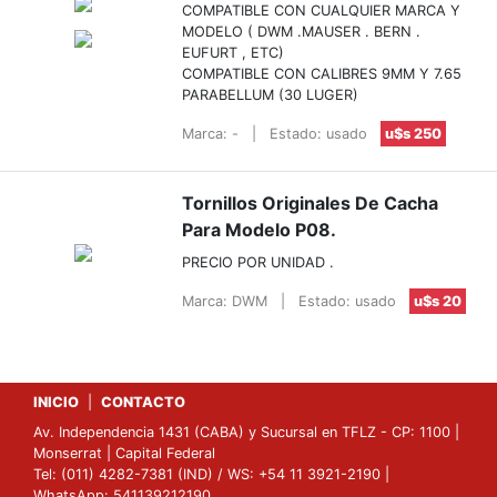
COMPATIBLE CON CUALQUIER MARCA Y
MODELO ( DWM .MAUSER . BERN .
EUFURT , ETC)
COMPATIBLE CON CALIBRES 9MM Y 7.65
PARABELLUM (30 LUGER)
Marca: -
|
Estado: usado
u$s 250
Tornillos Originales De Cacha
Para Modelo P08.
PRECIO POR UNIDAD .
Marca: DWM
|
Estado: usado
u$s 20
INICIO
|
CONTACTO
Av. Independencia 1431 (CABA) y Sucursal en TFLZ - CP: 1100 |
Monserrat | Capital Federal
Tel: (011) 4282-7381 (IND) / WS: +54 11 3921-2190 |
WhatsApp: 541139212190