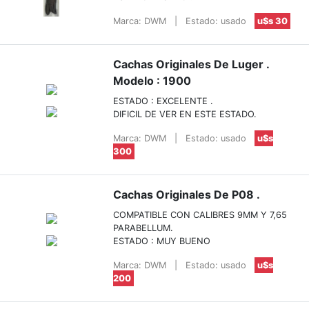
Marca: DWM
|
Estado: usado
u$s 30
Cachas Originales De Luger .
Modelo : 1900
ESTADO : EXCELENTE .
DIFICIL DE VER EN ESTE ESTADO.
Marca: DWM
|
Estado: usado
u$s
300
Cachas Originales De P08 .
COMPATIBLE CON CALIBRES 9MM Y 7,65
PARABELLUM.
ESTADO : MUY BUENO
Marca: DWM
|
Estado: usado
u$s
200