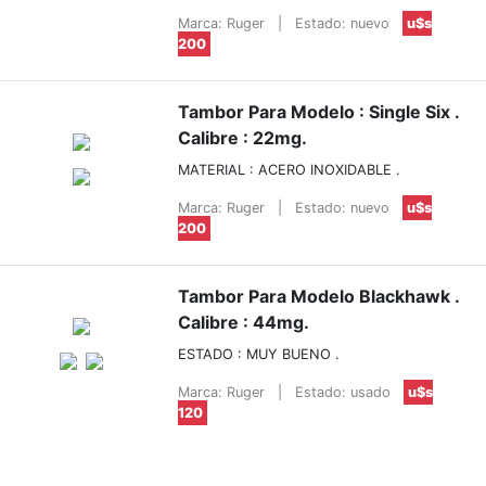
Marca: Ruger
|
Estado: nuevo
u$s
200
Tambor Para Modelo : Single Six .
Calibre : 22mg.
MATERIAL : ACERO INOXIDABLE .
Marca: Ruger
|
Estado: nuevo
u$s
200
Tambor Para Modelo Blackhawk .
Calibre : 44mg.
ESTADO : MUY BUENO .
Marca: Ruger
|
Estado: usado
u$s
120