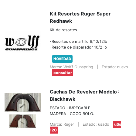
Kit Resortes Ruger Super
Redhawk
Kit de resortes
-Resortes de martillo 9/10/12lb
-Resorte de disparador 10/2 lb
NOVEDAD
Marca: Wolff Gunspring
|
Estado: nuevo
consultar
Cachas De Revolver Modelo :
Blackhawk
ESTADO : IMPECABLE.
MADERA : COCO BOLO.
Marca: Ruger
|
Estado: usado
u$s
120