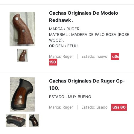
Cachas Originales De Modelo
Redhawk .
MARCA : RUGER
MATERIAL : MADERA DE PALO ROSA (ROSE
WOOD).
ORIGEN : EEUU
Marca: Ruger
|
Estado: nuevo
u$s
150
Cachas Originales De Ruger Gp-
100.
ESTADO : MUY BUENO .
Marca: Ruger
|
Estado: usado
u$s 80