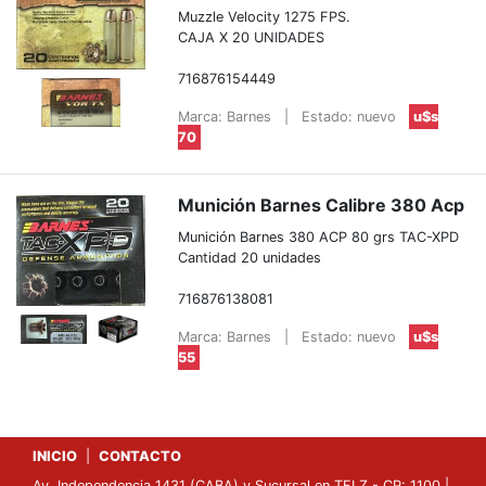
Muzzle Velocity 1275 FPS.
CAJA X 20 UNIDADES
716876154449
Marca: Barnes
|
Estado: nuevo
u$s
70
Munición Barnes Calibre 380 Acp
Munición Barnes 380 ACP 80 grs TAC-XPD
Cantidad 20 unidades
716876138081
Marca: Barnes
|
Estado: nuevo
u$s
55
INICIO
|
CONTACTO
Av. Independencia 1431 (CABA) y Sucursal en TFLZ - CP: 1100 |