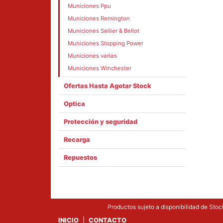
Municiones Ppu
Municiones Remington
Municiones Sellier & Bellot
Municiones Stopping Power
Municiones varias
Municiones Winchester
Ofertas Hasta Agotar Stock
Optica
Protección y seguridad
Recarga
Repuestos
Productos sujeto a disponibilidad de Stock
INICIO
|
CONTACTO