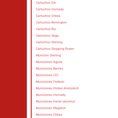
Cartuchos Gb
Cartuchos Hornady
Cartuchos Orbea
Cartuchos Remington
Cartuchos Rio
Cartuchos Saga
Cartuchos Sterling
Cartuchos Stopping Power
Municion Sterling
Municiones Aguila
Municiones Barnes
Municiones CCI
Municiones Federal
Municiones Global Ammotech
Municiones Hornady
Municiònes Inerte (dummy)
Municiones Magtech
Municiones Orbea