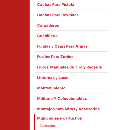
Cachas Para Pistola
Cachas Para Revolver
Cargadores
Cuchillería
Fundas y Cajas Para Armas
Fusiles Para Zurdos
Libros, Manuales de Tiro y Recarga
Linternas y Laser
Mantenimiento
Militaria Y Coleccionables
Montajes para Miras / Accesorios
Municiones y cartuchos
Cartuchos