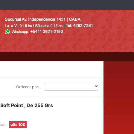
Ordenar por:
Soft Point , De 255 Grs
uevo
u$s 100